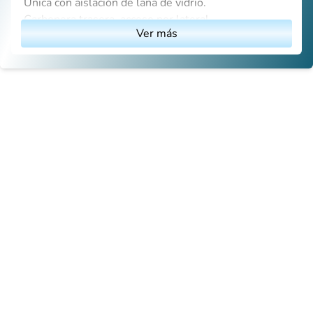
Única con aislación de lana de vidrio.
Carbonera trasera, acceso por lateral.
Ver más
Cámara de cocción con bandeja colectora de jugos.
Campana con ducto de salida.
Espadas de acero inoxidable.
Moto reductor monofásico.
Vidrios templados.
Iluminación interior.
Bodega inferior para insumos.
Ruedas para desplazamiento (opcional)